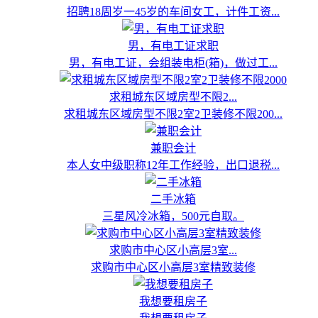
招聘18周岁一45岁的车间女工，计件工资...
男，有电工证求职
男，有电工证，会组装电柜(箱)，做过工...
求租城东区域房型不限2...
求租城东区域房型不限2室2卫装修不限200...
兼职会计
本人女中级职称12年工作经验，出口退税...
二手冰箱
三星风冷冰箱，500元自取。
求购市中心区小高层3室...
求购市中心区小高层3室精致装修
我想要租房子