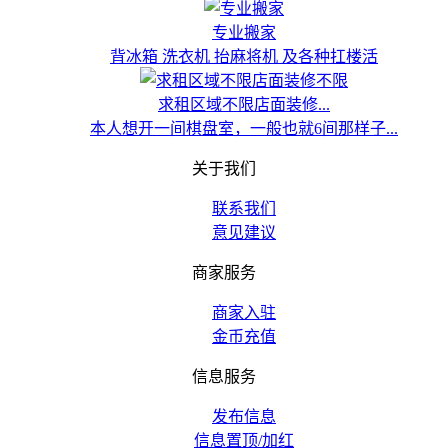
专业搬家
背冰箱 洗衣机 抬麻将机 及各种扛楼活
求租区域不限店面装修...
本人想开一间棋盘室，一般也就6间那样子...
关于我们
联系我们
意见建议
商家服务
商家入驻
金币充值
信息服务
发布信息
信息置顶/加红